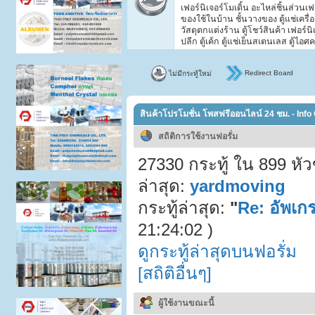
เฟอร์นิเจอร์โมเดิ้น อะไหล่ชิ้นส่วนเฟ
ของใช้ในบ้าน ชั้นวางของ ตู้แช่เครื่อ
วัสดุตกแต่งร้าน ตู้โชว์สินค้า เฟอร์น
ปลีก ตู้เค้ก ตู้แช่เย็นสเตนเลส ตู้ไอศ
Redirect Board
ไม่มีกระทู้ใหม่
สินค้าโปรโมชั่น โพสฟรีออนไลน์ 24 ชม. - Info
สถิติการใช้งานฟอรั่ม
27330 กระทู้ ใน 899 หั
ล่าสุด:
yardmoving
กระทู้ล่าสุด:
"
Re: อัพเกร
21:24:02 )
ดูกระทู้ล่าสุดบนฟอรั่ม
[สถิติอื่นๆ]
ผู้ใช้งานขณะนี้