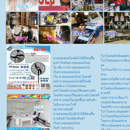
โปรโมทผลักดันยอดข
ขายของออนไลน์ยังไงให้มีคนซื้อ
โปรโมทแผนการเพิ่มย
smf เริ่มต้นขายของออนไลน์
ผล
ไอ เดีย การขายของออนไลน์
โปรโมทวิธีการวางแผ
เว็บขายของออนไลน์
ขาย
เริ่ม ขายของออนไลน์ โพสฟรี
ยอดขายไม่ดีควรทำอย
smf ขายของออนไลน์ที่ไหนดี
ยอดขายตกเกิดจากอะ
เทคนิคการโพสต์ขายของ
ทำไมต้องเพิ่มยอดขาย
smf โพสต์ขายของให้ยอดขายปัง
ขายฟรี
โพสต์ขายของให้ยอดขายปังโพสฟรี
ยอดการขาย คืออะไร
smf ขายของในกลุ่มซื้อขายสินค้า
กลยุทธ์เพิ่มยอดขาย
ไม่รู้จะขายอะไรดี
โพสฟรีการกระตุ้นยอ
อยากขายของดี
โปรโมทกระตุ้นยอดข
ขายของออนไลน์ยังไงให้มีคนซื้อ
โปรโมทฟรีออนไลน์กร
ขายสินค้าไม่สต๊อกสินค้า
โพสกระตุ้นยอดขาย
เริ่มขายของออนไลน์
วิธีกระตุ้นยอดขาย เซ
รับทำ seo ด่วน