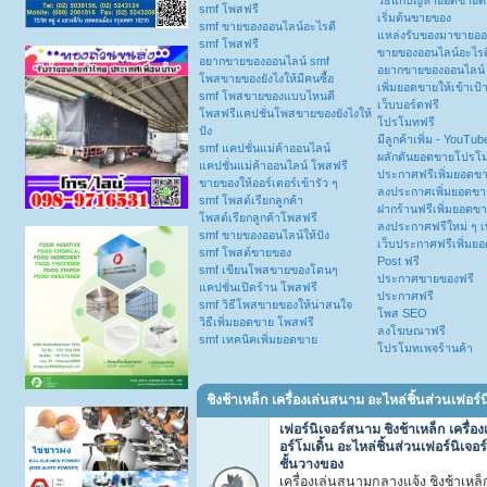
วิธีแก้ปัญหายอดขายต
smf โพสฟรี
เริ่มต้นขายของ
smf ขายของออนไลน์อะไรดี
แหล่งรับของมาขายออ
smf โพสฟรี
ขายของออนไลน์อะไรด
อยากขายของออนไลน์ smf
อยากขายของออนไลน์
โพสขายของยังไงให้มีคนซื้อ
เพิ่มยอดขายให้เข้าเป้
smf โพสขายของแบบไหนดี
เว็บบอร์ดฟรี
โพสฟรีแคปชั่นโพสขายของยังไงให้
โปรโมทฟรี
ปัง
มีลูกค้าเพิ่ม - YouTub
smf แคปชั่นแม่ค้าออนไลน์
ผลักดันยอดขายโปรโ
แคปชั่นแม่ค้าออนไลน์ โพสฟรี
ประกาศฟรีเพิ่มยอดข
ขายของให้ออร์เดอร์เข้ารัว ๆ
ลงประกาศเพิ่มยอดขา
smf โพสต์เรียกลูกค้า
ฝากร้านฟรีเพิ่มยอดข
โพสต์เรียกลูกค้าโพสฟรี
ลงประกาศฟรีใหม่ ๆ เ
smf ขายของออนไลน์ให้ปัง
เว็บประกาศฟรีเพิ่มย
smf โพสต์ขายของ
Post ฟรี
smf เขียนโพสขายของโดนๆ
ประกาศขายของฟรี
แคปชั่นเปิดร้าน โพสฟรี
ประกาศฟรี
smf วิธีโพสขายของให้น่าสนใจ
โพส SEO
วิธีเพิ่มยอดขาย โพสฟรี
ลงโฆษณาฟรี
smf เทคนิคเพิ่มยอดขาย
โปรโมทเพจร้านค้า
ชิงช้าเหล็ก เครื่องเล่นสนาม อะไหล่ชิ้นส่วนเฟอร์น
เฟอร์นิเจอร์สนาม ชิงช้าเหล็ก เครื่องเ
อร์โมเดิ้น อะไหล่ชิ้นส่วนเฟอร์นิเจ
ชั้นวางของ
เครื่องเล่นสนามกลางแจ้ง ชิงช้าเหล็ก