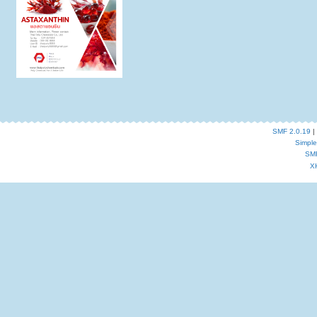
SMF 2.0.19
|
Simpl
SM
X