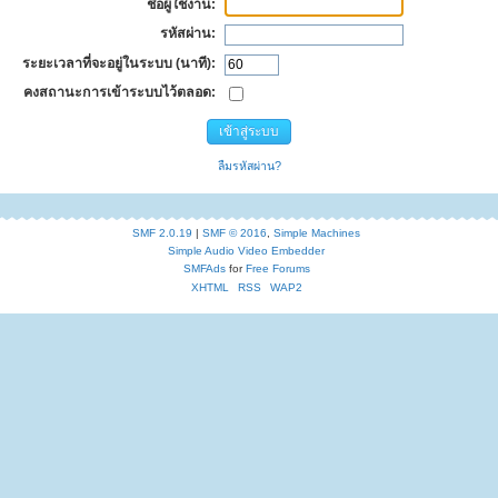
ชื่อผู้ใช้งาน:
รหัสผ่าน:
ระยะเวลาที่จะอยู่ในระบบ (นาที):
คงสถานะการเข้าระบบไว้ตลอด:
ลืมรหัสผ่าน?
SMF 2.0.19
|
SMF © 2016
,
Simple Machines
Simple Audio Video Embedder
SMFAds
for
Free Forums
XHTML
RSS
WAP2