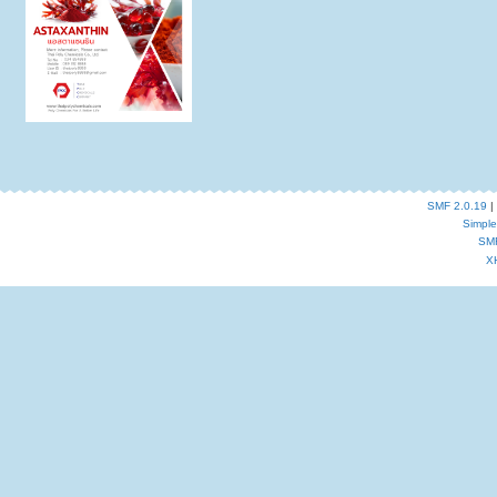
SMF 2.0.19
|
Simpl
SM
X