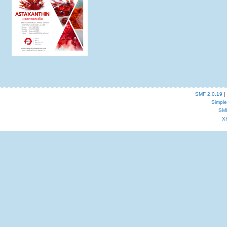
SMF 2.0.19
|
Simpl
SM
X