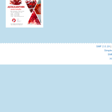
SMF 2.0.19
|
Simpl
SM
X