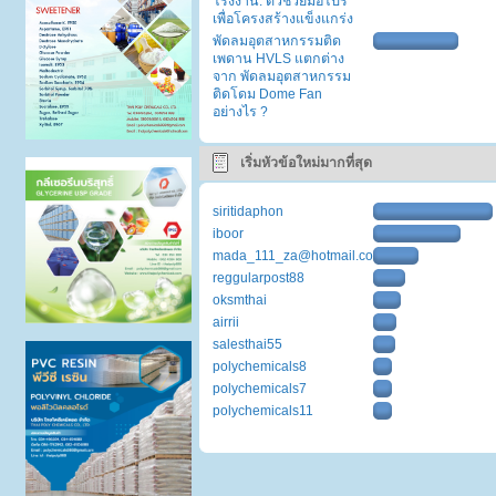
โรงงาน: ตัวช่วยมือโปร
เพื่อโครงสร้างแข็งแกร่ง
พัดลมอุตสาหกรรมติด
เพดาน HVLS แตกต่าง
จาก พัดลมอุตสาหกรรม
ติดโดม Dome Fan
อย่างไร ?
เริ่มหัวข้อใหม่มากที่สุด
siritidaphon
iboor
mada_111_za@hotmail.com
reggularpost88
oksmthai
airrii
salesthai55
polychemicals8
polychemicals7
polychemicals11