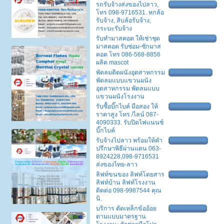
รถรับจ้างส่งของไปลาว,
โทร 098-9716531. หกล้อ
รับจ้าง, สิบล้อรับจ้าง,
กระบะรับจ้าง
รับทำมาสคอต ให้เช่าชุด
มาสคอต รับซ่อม-ซักมาส
คอต โทร 086-568-8856
ผลิต mascot
พัดลมติดผนังอุตสาหกรรม
พัดลมแบบแขวนผนัง
อุตสาหกรรม พัดลมแบบ
แขวนผนังโรงงาน
รับซื้อบิ๊กไบค์ มือสอง ให้
ราคาสูง โทร /ไลน์ 087-
4090333. รับปิดไฟแนนซ์
บิ๊กไบค์
รับจ้างไปลาว พร้อมให้คำ
ปรึกษาพิธีผ่านแดน 063-
8924228,098-9716531
ส่งของไทย-ลาว
ลิฟท์ขนของ ลิฟท์โดยสาร
ลิฟท์บ้าน ลิฟท์โรงงาน
ติดต่อ 098-9987544 คุณ
นิ.
บริการ ดัดเหล็กข้ออ้อย
ตามแบบมาตรฐาน