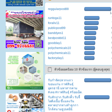
reggularpost88
1
runtoga11
foraliv11
publicpost99
banddyes1
bestpostdd11
goodday1
polychemicals10
polychemicals11
factoryday1
หัวข้อยอดนิยม 10 หัวข้อแรก (ผู้ตอบสูงสุด)
รับกำจัดปลวกแถว
ขอนแก่น กาฬสินธุ์
อุดรธานี มหาสารคาม
#เลย #กาฬสินธุ์ #ร้อยเอ็ด.
รับสักปาก รับสักคิ้ว รับจี้
ไฝติ่งเนื้อ ขี้แมลงวัน
ตลาดปากทางลำลูกกา
ใกล้สนามธูปเตมีย์.