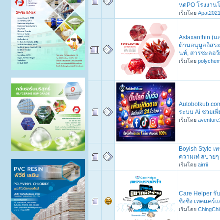
หดPO โรงงาน
เริ่มโดย
Apat202
Astaxanthin (แ
ต้านอนุมูลอิสร
นท์, สารชะลอวั
เริ่มโดย
polychem
Autobotkub.com 
ระบบ Ai ช่วยเพิ่
เริ่มโดย
aventure
Boyish Style เท
ความเท่ สบายๆ
เริ่มโดย
airrii
Care Helper รั
ชิงชิง เทคแคร
เริ่มโดย
ChingChi