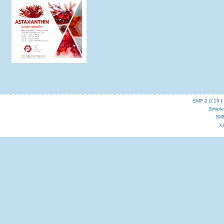
SMF 2.0.19
|
Simpl
SM
X