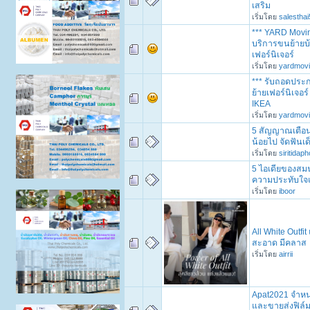
เสริม
เริ่มโดย
salesthai
*** YARD Movi
บริการขนย้ายบ
เฟอร์นิเจอร์
เริ่มโดย
yardmov
*** รับถอดประก
ย้ายเฟอร์นิเจ
IKEA
เริ่มโดย
yardmov
5 สัญญาณเตือน
น้อยไป จัดฟันเด
เริ่มโดย
siritidap
5 ไอเดียของสม
ความประทับใจแ
เริ่มโดย
iboor
All White Outfit
สะอาด มีคลาส
เริ่มโดย
airrii
Apat2021 จำหน
และขายส่งฟิล์ม