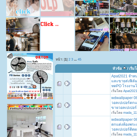
หน้า: [
1
]
2
3
...
45
หัวข้อ
/
เริ่ม
Apat2021 จำหน
และขายส่งฟิล์ม
หดPO โรงงาน
เริ่มโดย
Apat202
wdwallpaper 0
วอลเปเปอร์ตกแ
ขายวอลเปเปอร์
เริ่มโดย
mada_11
wdwallpaper 0
ตกแต่งห้องพระ
วอลเปเปอร์ติด
เริ่มโดย
mada_11