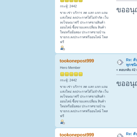
กระทู้: 2442
ขออนุ
ขาย เช่า บริการ ลด แลก แจก แถม
แห่งใหม่ ลงประกาศได้ไม่จำกัด เว็บ
ลงโฆษณาฟรี ประกาศขายสินค้า
ออนไลน์ ซื้อขายแลกเปลี่ยน สินค้า
ใหม่หรือมือสอง ประกาศขายบ้าน
ขายรถ.ลงประกาศฟรีออนไลน์ โพส
ฟรี
Re: ล
tookonepost999
ทุกชนิ
Hero Member
«
ตอบกลับ #2 เ
กระทู้: 2442
ขออนุ
ขาย เช่า บริการ ลด แลก แจก แถม
แห่งใหม่ ลงประกาศได้ไม่จำกัด เว็บ
ลงโฆษณาฟรี ประกาศขายสินค้า
ออนไลน์ ซื้อขายแลกเปลี่ยน สินค้า
ใหม่หรือมือสอง ประกาศขายบ้าน
ขายรถ.ลงประกาศฟรีออนไลน์ โพส
ฟรี
Re: ล
tookonepost999