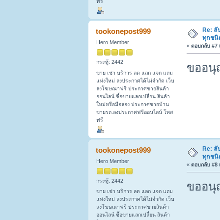
ฟรี
Re: ล
tookonepost999
ทุกชนิ
Hero Member
«
ตอบกลับ #7 เ
กระทู้: 2442
ขออนุ
ขาย เช่า บริการ ลด แลก แจก แถม
แห่งใหม่ ลงประกาศได้ไม่จำกัด เว็บ
ลงโฆษณาฟรี ประกาศขายสินค้า
ออนไลน์ ซื้อขายแลกเปลี่ยน สินค้า
ใหม่หรือมือสอง ประกาศขายบ้าน
ขายรถ.ลงประกาศฟรีออนไลน์ โพส
ฟรี
Re: ล
tookonepost999
ทุกชนิ
Hero Member
«
ตอบกลับ #8 เ
กระทู้: 2442
ขออนุ
ขาย เช่า บริการ ลด แลก แจก แถม
แห่งใหม่ ลงประกาศได้ไม่จำกัด เว็บ
ลงโฆษณาฟรี ประกาศขายสินค้า
ออนไลน์ ซื้อขายแลกเปลี่ยน สินค้า