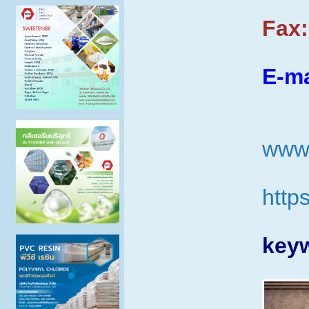
Fax:
E-ma
www
http
keyw