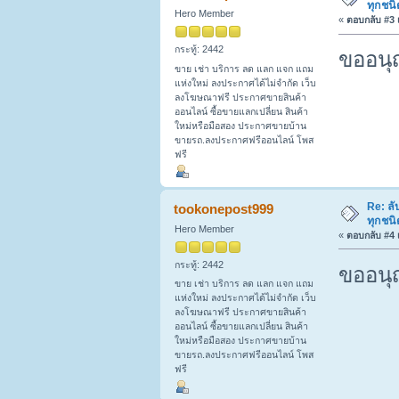
ทุกชนิ
Hero Member
«
ตอบกลับ #3 เ
กระทู้: 2442
ขออนุ
ขาย เช่า บริการ ลด แลก แจก แถม
แห่งใหม่ ลงประกาศได้ไม่จำกัด เว็บ
ลงโฆษณาฟรี ประกาศขายสินค้า
ออนไลน์ ซื้อขายแลกเปลี่ยน สินค้า
ใหม่หรือมือสอง ประกาศขายบ้าน
ขายรถ.ลงประกาศฟรีออนไลน์ โพส
ฟรี
Re: ล
tookonepost999
ทุกชนิ
Hero Member
«
ตอบกลับ #4 เ
กระทู้: 2442
ขออนุ
ขาย เช่า บริการ ลด แลก แจก แถม
แห่งใหม่ ลงประกาศได้ไม่จำกัด เว็บ
ลงโฆษณาฟรี ประกาศขายสินค้า
ออนไลน์ ซื้อขายแลกเปลี่ยน สินค้า
ใหม่หรือมือสอง ประกาศขายบ้าน
ขายรถ.ลงประกาศฟรีออนไลน์ โพส
ฟรี