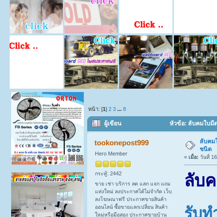
หน้า: [
1
]
2
3
...
8
ผู้เขียน
หัวข้อ: ลับคมใบมี
ลับคม
tookonepost999
ชนิด
Hero Member
«
เมื่อ:
วันที่ 
กระทู้: 2442
ลับ
ขาย เช่า บริการ ลด แลก แจก แถม
แห่งใหม่ ลงประกาศได้ไม่จำกัด เว็บ
ลงโฆษณาฟรี ประกาศขายสินค้า
ออนไลน์ ซื้อขายแลกเปลี่ยน สินค้า
รับท
ใหม่หรือมือสอง ประกาศขายบ้าน