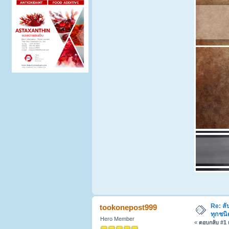
Re: ล
tookonepost999
ทุกชนิ
Hero Member
«
ตอบกลับ #1 เ