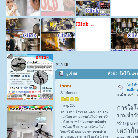
หน้า: [
1
]
ผู้เขียน
หัวข้อ: โลโก้บนของ
โลโก้
iboor
เคลื่อนท
Sr. Member
«
เมื่อ:
วันที่ 2
กระทู้: 263
การใส่โ
ขาย เช่า บริการ ลด แลก แจก แถม
ประจำวั
แห่งใหม่ ลงประกาศได้ไม่จำกัด เว็บ
ลงโฆษณาฟรี ประกาศขายสินค้า
ชาญฉลาด
ออนไลน์ ซื้อขายแลกเปลี่ยน สินค้า
เหล่านั้
ใหม่หรือมือสอง ประกาศขายบ้าน
ขายรถ.ลงประกาศฟรีออนไลน์ โพส