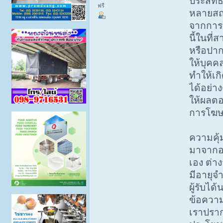
ประสิทธ
ฟรี
หลายสถาน
จากการผล
นี้ในที่
หรือปาก
ให้บุคคล
ทำให้เก
ได้อย่าง
ให้ผลตอ
การโฆษ
ความคุ้
มาจากอา
เอง ต่า
มีอายุจ
ผู้รับไ
ข้อความ
เราปรา