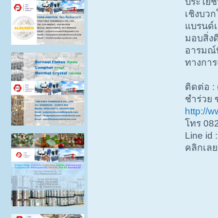
ประโยชน
เชิงบวกใ
แบรนด์เ
มอบสิ่งด
อารมณ์ท
ทางการ
ติดต่อ :
ชำร่วย 
http://
โทร 08
Line id
คลิกเล