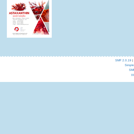
SMF 2.0.19
|
Simpl
SM
X