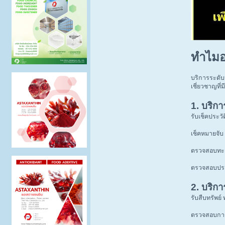
ทำไมอง
บริการระดับ
เชี่ยวชาญที
1. บริก
รับเช็คประว
เช็คหมายจั
ตรวจสอบทะเบ
ตรวจสอบประ
2. บริก
รับสืบทรัพย์
ตรวจสอบการ