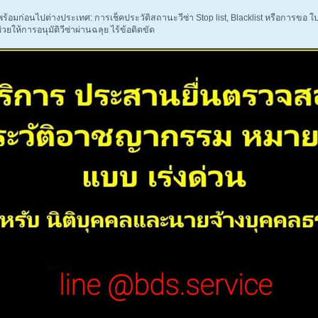
ร้อมก่อนไปต่างประเทศ: การเช็คประวัติสถานะวีซ่า Stop list, Blacklist หรือการขอ 
ช่วยให้การอนุมัติวีซ่าผ่านฉลุย ไร้ข้อติดขัด