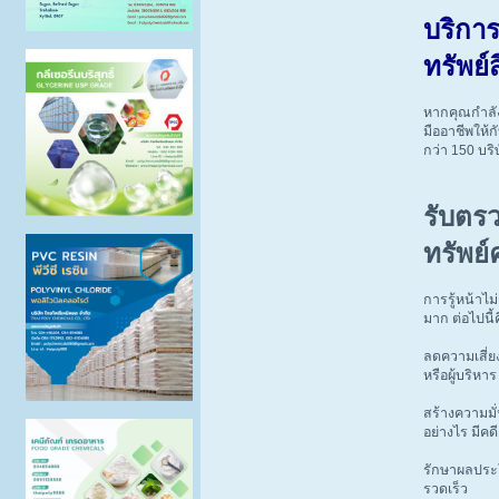
บริกา
ทรัพย์
หากคุณกำลัง
มืออาชีพให้
กว่า 150 บริษ
รับตร
ทรัพย
การรู้หน้าไม
มาก ต่อไปนี
ลดความเสี่ย
หรือผู้บริหา
สร้างความมั่
อย่างไร มีคด
รักษาผลประโ
รวดเร็ว