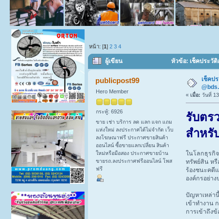
หน้า: [
1
]
2
3
4
ผู้เขียน
หัวข้อ: เช็คประวั
เช็คป
publicpost99
@bds.
Hero Member
«
เมื่อ:
วันที่ 1
กระทู้: 6926
รับตร
ขาย เช่า บริการ ลด แลก แจก แถม
แห่งใหม่ ลงประกาศได้ไม่จำกัด เว็บ
สำหรั
ลงโฆษณาฟรี ประกาศขายสินค้า
ออนไลน์ ซื้อขายแลกเปลี่ยน สินค้า
ใหม่หรือมือสอง ประกาศขายบ้าน
ในโลกธุรกิจแ
ขายรถ.ลงประกาศฟรีออนไลน์ โพส
ทรัพย์สิน หร
ฟรี
ร้องชนะคดีแล
องค์กรอย่างป
ปัญหาเหล่านี
เข้าทำงาน ก
การเข้าถึงข้