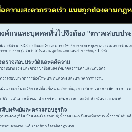
ค์กรและบุคคลทั่วไปจึงต้อง "ตรวจสอบประวั
มืออาชีพจาก BDS Intelligent Service เราให้บริการครอบคลุมทุกความต้องการด้าน
่มีจรรยาบรรณสูง มั่นใจได้ในความถูกต้องและแม่นยำของข้อมูล 100%
ารตรวจสอบประวัติและคดีความ
ัติอาชญากรรม และคดีอาญาย้อนหลัง ทั้งบุคคลธรรมดาและนิติบุคคล
บ ตรวจสอบประวัติการต้องโทษ ประกันสังคม และประวัติการทำงาน
ียนราษฎร์ ประวัติการเปลี่ยนชื่อ-นามสกุล ข้อมูลการสมรส บุตร และบิดามารดาอย
วัติการเดินทางเข้า-ออกประเทศ หมายจับ และสถานะวีซ่าสำหรับชาวต่างชาติ
ารสืบทรัพย์และตรวจสอบธุรกิจ
 ทุกประเภท (ที่ดิน บ้าน คอนโด รถยนต์) ทั้งก่อนและหลังศาลพิพากษา เพื่อการบังคับคดี
ครอบครองรถยนต์ รถอายัด หรือรถผิดกฎหมาย