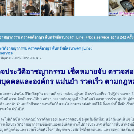
ติอาชญากรรม ตรวจคดีอาญา สืบทรัพย์ครบวงจร | Line: @bds.service (อ่าน 242 ครั้ง
ระวัติอาชญากรรม ตรวจคดีอาญา สืบทรัพย์ครบวงจร | Line:
service
3 มิถุนายน 2026, 20:25:06 น. »
วจประวัติอาชญากรรม
เช็คหมายจับ ตรวจสอ
บบุคคลและองค์กร แม่นยำ รวดเร็ว ตามกฎห
ละการดำเนินชีวิตปัจจุบัน ความเสี่ยงรายล้อมอยู่รอบตัวเราโดยที่เราไม่รู้ตัว หลายบ
ือมีคดีความติดตัวชวนให้ปวดหัว บางรายต้องสูญเสียเงินก้อนโตจากการร่วมทุนกับคู่ค้าที่
้วแต่กลับจำเลยยักย้ายถ่ายเททรัพย์สินจนไม่สามารถบังคับคดีได้ สิ่งเหล่านี้คือฝันร้าย
ระเมินค่าไม่ได้
้จะไม่เกิดขึ้น หากคุณมีการคัดกรองและตรวจสอบข้อมูลเชิงลึกที่แม่นยำตั้งแต่เนิ่นๆ ไ
ารเช็คประวัติอาชญากรรมของตนเองก่อนเดินทางไปต่างประเทศ หรือการสืบหาทรัพย์ส
อมูลที่ถูกต้องและรวดเร็วคือหัวใจสำคัญที่จะช่วยตัดไฟตั้งแต่ต้นลม และลดความเสี่ยงทาง