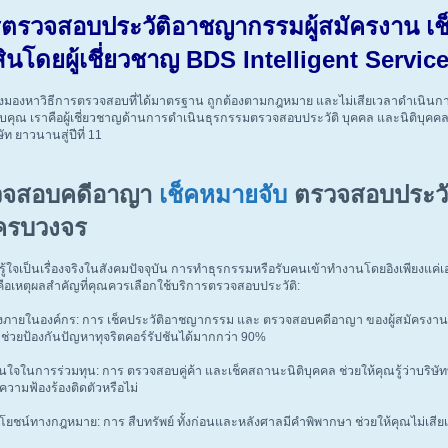
รตรวจสอบประวัติอาชญากรรมผู้สมัครงาน เช
สินโดยผู้เชี่ยวชาญ BDS Intelligent Servic
มองหาวิธีการตรวจสอบที่ได้มาตรฐาน ถูกต้องตามกฎหมาย และไม่เสียเวลาดำเนินการเอง
กับคุณ เราคือผู้เชี่ยวชาญด้านการดำเนินธุรกรรมตรวจสอบประวัติ บุคคล และนิติบุคคล
ัท ยาวนานสู่ปีที่ 11
วจสอบคดีอาญา
เช็คหมายจับ
ตรวจสอบประวั
์ครบวงจร
่รู้ใจเป็นเรื่องจริงในสังคมปัจจุบัน การทำธุรกรรมหรือรับคนเข้าทำงานโดยอิงเพียงแค่เ
้คือเหตุผลสำคัญที่คุณควรเลือกใช้บริการตรวจสอบประวัติ:
งภายในองค์กร: การ เช็คประวัติอาชญากรรม และ ตรวจสอบคดีอาญา ของผู้สมัครงานใน
ร ช่วยป้องกันปัญหาทุจริตคอร์รัปชันได้มากกว่า 90%
นใจในการร่วมทุน: การ ตรวจสอบคู่ค้า และเช็คสถานะนิติบุคคล ช่วยให้คุณรู้ว่าบริษัท
ีความฟ้องร้องติดตัวหรือไม่
ยชน์ทางกฎหมาย: การ สืบทรัพย์ ทั้งก่อนและหลังศาลมีคำพิพากษา ช่วยให้คุณไม่เสียเ