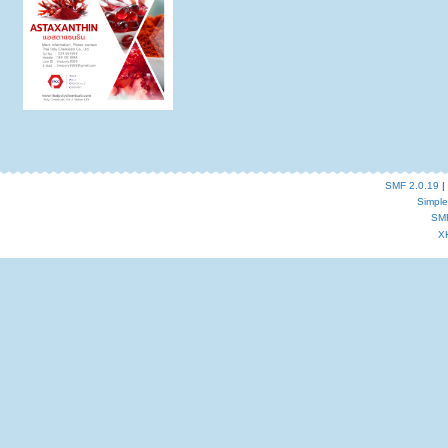
SMF 2.0.19
|
Simpl
SM
X