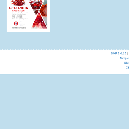
SMF 2.0.19
|
Simpl
SM
X