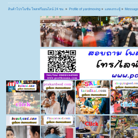
สินค้าโปรโมชั่น โพสฟรีออนไลน์ 24 ชม.
»
Profile of yardmoving
»
แสดงกระทู้
»
Messag