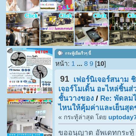
กระทู้เมื่อเร็วๆ นี้
หน้า:
1
...
8
9
[
10
]
91
เฟอร์นิเจอร์สนาม ชิง
เจอร์โมเดิ้น อะไหล่ชิ้น
ชั้นวางของ
/
Re: พัดลมไ
ไหนให้คุ้มค่าและเย็นสุด
« กระทู้ล่าสุด โดย
uptoday
ขออนุญาต อัพเดทกระทู้