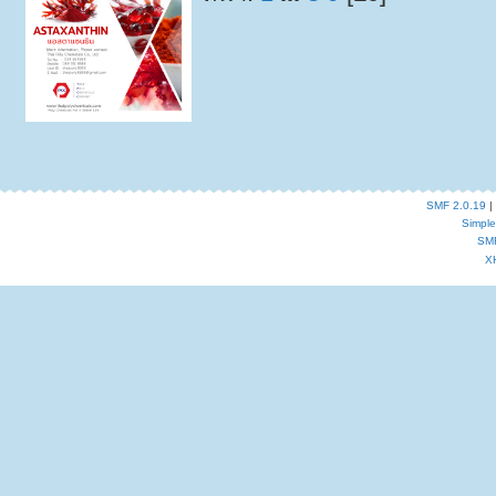
SMF 2.0.19
|
Simpl
SM
X