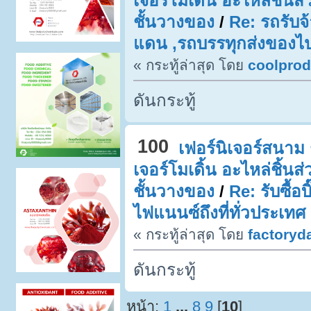
เจอร์โมเดิ้น อะไหล่ชิ้น
ชั้นวางของ
/
Re: รถรับจ
แดน ,รถบรรทุกส่งของไป
« กระทู้ล่าสุด โดย
coolpro
ดันกระทู้
100
เฟอร์นิเจอร์สนาม ช
เจอร์โมเดิ้น อะไหล่ชิ้น
ชั้นวางของ
/
Re: รับซื้อ
ไฟแนนซ์ถึงที่ทั่วประเท
« กระทู้ล่าสุด โดย
factoryd
ดันกระทู้
หน้า:
1
...
8
9
[
10
]