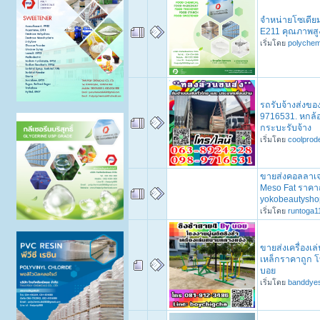
จำหน่ายโซเดี
E211 คุณภาพสูง
เริ่มโดย
polychem
รถรับจ้างส่งขอ
9716531. หกล้อร
กระบะรับจ้าง
เริ่มโดย
coolprod
ขายส่งคอลลาเจน
Meso Fat ราคาถ
yokobeautysho
เริ่มโดย
runtoga1
ขายส่งเครื่องเล
เหล็กราคาถูก 
บอย
เริ่มโดย
banddye