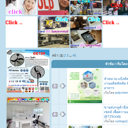
หน้า: [
1
]
2
3
...
45
หัวข้อ
/
เริ่มโดย
จำหน่าย แป้งทั
งานผลิตทัลคัม 
อาหาร
เริ่มโดย
polychem
ขายส่งกลูต้าฉีด
เซลล์ เพื่อความ
@725crafy
เริ่มโดย
runtoga1