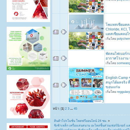
โพแทสเซียมคลอ
Chloride, KCl,
แตสเซียมคลอไร
เริ่มโดย
polychem
พัดลมไฟเบอร์ก
อากาศโรงงาน ข
เริ่มโดย
somwan
English Camp 
สนุกได้ผลจริง ที
ขอนแก่น
เริ่มโดย
reggular
หน้า: [
1
]
2
3
...
45
สินค้าโปรโมชั่น โพสฟรีออนไลน์ 24 ชม.
»
ชิงช้าเหล็ก เครื่องเล่นสนาม อะไหล่ชิ้นส่วนเฟอร์นิเจอร์ แล
เฟอร์นิเจอร์สนาม ชิงช้าเหล็ก เครื่องเล่นเด็ก เฟอร์นิเจอร