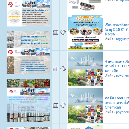
เรียนภาษาอังก
(อายุ 3-15 ปี),
ฟัง-พูด
เริ่มโดย
reggular
จำหน่ายแคลเซี
แบทช์ CaCO3 ร
พลาสติก
เริ่มโดย
polychem
ทัลคัม Food Gr
เกรดอาหาร สั่งซื
Chemicals
เริ่มโดย
polychem