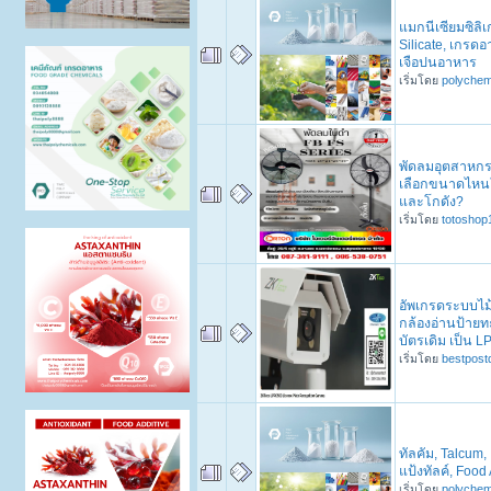
แมกนีเซียมซิลิ
Silicate, เกรดอ
เจือปนอาหาร
เริ่มโดย
polychem
พัดลมอุตสาหกรร
เลือกขนาดไหน
และโกดัง?
เริ่มโดย
totoshop
อัพเกรดระบบไม้
กล้องอ่านป้าย
บัตรเดิม เป็น L
เริ่มโดย
bestpost
ทัลคัม, Talcum, 
แป้งทัลค์, Food
เริ่มโดย
polychem