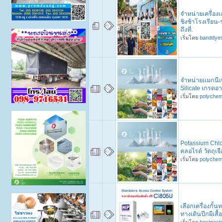
จำหน่ายเครื่อง
ชิงช้าโรงเรียน-ร
ถึงที่.
เริ่มโดย
banddye
จำหน่ายแมกนีเ
Silicate เกรด
เริ่มโดย
polychem
Potassium Chlo
คลอไรด์ วัตถุเ
เริ่มโดย
polychem
เลือกเครื่องกั้นท
ทางเดินปีกผีเสื
เริ่มโดย
bestpost